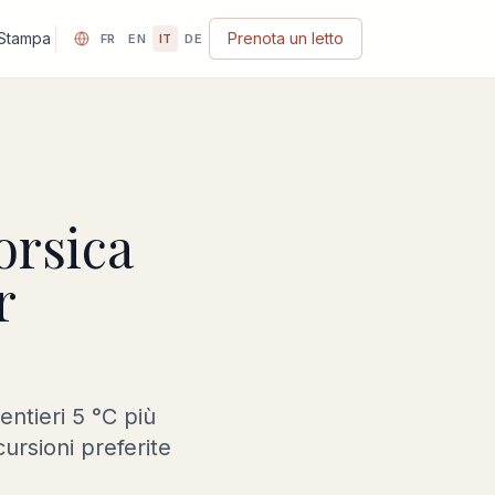
Stampa
Prenota un letto
FR
EN
IT
DE
orsica
r
entieri 5 °C più
ursioni preferite