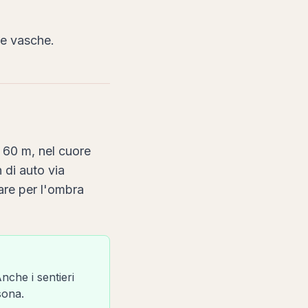
le vasche.
a 60 m, nel cuore
 di auto via
are per l'ombra
Anche i sentieri
sona.