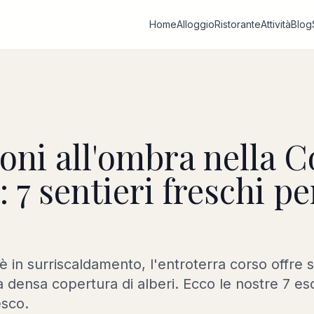
Home
Alloggio
Ristorante
Attività
Blog
oni all'ombra nella C
: 7 sentieri freschi pe
 in surriscaldamento, l'entroterra corso offre s
a densa copertura di alberi. Ecco le nostre 7 esc
esco.