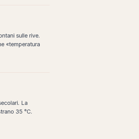
tani sulle rive.
one «temperatura
secolari. La
strano 35 °C.