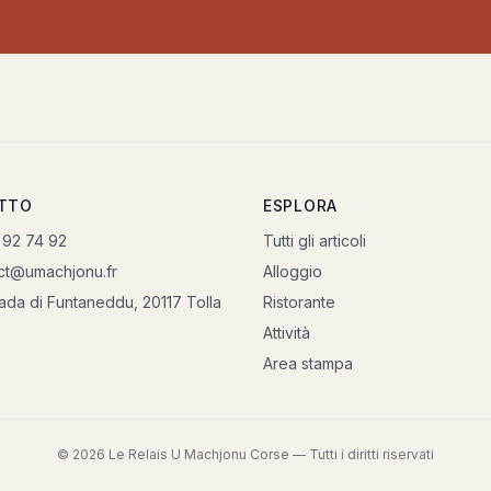
TTO
ESPLORA
 92 74 92
Tutti gli articoli
ct@umachjonu.fr
Alloggio
rada di Funtaneddu, 20117 Tolla
Ristorante
Attività
Area stampa
© 2026 Le Relais U Machjonu Corse — Tutti i diritti riservati