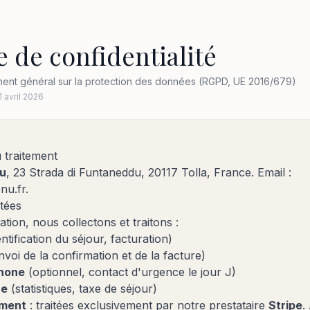
e de confidentialité
nt général sur la protection des données (RGPD, UE 2016/679)
1 avril 2026
 traitement
nu
, 23 Strada di Funtaneddu, 20117 Tolla, France. Email :
nu.fr
.
tées
tion, nous collectons et traitons :
ntification du séjour, facturation)
voi de la confirmation et de la facture)
hone
(optionnel, contact d'urgence le jour J)
ce
(statistiques, taxe de séjour)
ement
: traitées exclusivement par notre prestataire
Stripe
.