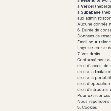
à
Resend
(envoi d
à
Vercel
(héberge
à
Supabase
(hébe
aux administration
Aucune donnée n'e
6. Durée de conse
Données de réserv
Email pour relanc
Logs serveur et d
7. Vos droits
Conformément au 
droit d'accès, de 
droit à la limitatio
droit à la portabilit
droit d'opposition
droit d'introduire
Pour exercer ces 
Nous répondons 
8. Cookies