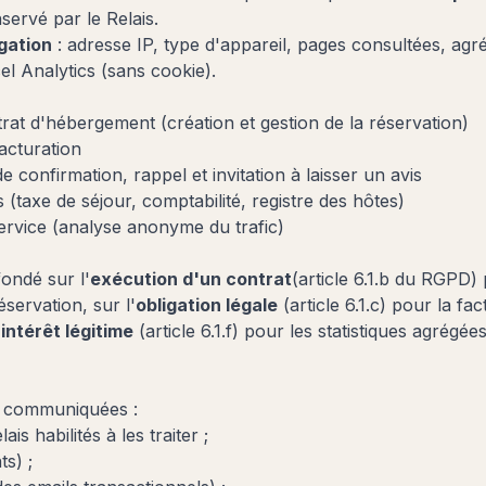
servé par le Relais.
gation
: adresse IP, type d'appareil, pages consultées, ag
l Analytics (sans cookie).
rat d'hébergement (création et gestion de la réservation)
acturation
e confirmation, rappel et invitation à laisser un avis
s (taxe de séjour, comptabilité, registre des hôtes)
ervice (analyse anonyme du trafic)
fondé sur l'
exécution d'un contrat
(article 6.1.b du RGPD)
éservation, sur l'
obligation légale
(article 6.1.c) pour la fac
'
intérêt légitime
(article 6.1.f) pour les statistiques agrégée
 communiquées :
ais habilités à les traiter ;
s) ;