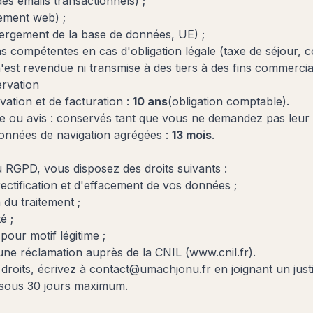
es emails transactionnels) ;
ment web) ;
rgement de la base de données, UE) ;
s compétentes en cas d'obligation légale (taxe de séjour, co
st revendue ni transmise à des tiers à des fins commercia
rvation
ation et de facturation :
10 ans
(obligation comptable).
e ou avis : conservés tant que vous ne demandez pas leur
onnées de navigation agrégées :
13 mois
.
RGPD, vous disposez des droits suivants :
rectification et d'effacement de vos données ;
n du traitement ;
é ;
 pour motif légitime ;
 une réclamation auprès de la CNIL (
www.cnil.fr
).
droits, écrivez à
contact@umachjonu.fr
en joignant un justif
sous 30 jours maximum.