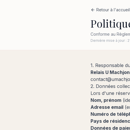
Retour à l'accueil
Politiqu
Conforme au Règleme
Dernière mise à jour :
2
1. Responsable du
Relais U Machjo
contact@umachjo
2. Données collec
Lors d'une réserva
Nom, prénom
(ide
Adresse email
(en
Numéro de télép
Pays de résiden
Données de pai