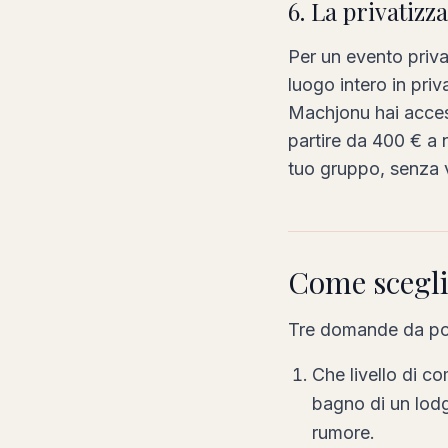
6. La privatizz
Per un evento priva
luogo intero in pri
Machjonu hai access
partire da 400 € a n
tuo gruppo, senza vi
Come sceglie
Tre domande da por
Che livello di co
bagno di un lodg
rumore.