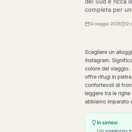
del Sud è ricca d
completa per un 
14 maggio 2026
12 
Scegliere un allogg
Instagram. Significa
colore del viaggio. 
offre rifugi in pietr
confortevoli di fro
leggere tra le righ
abbiamo imparato da
In sintesi
Un soggiorno in