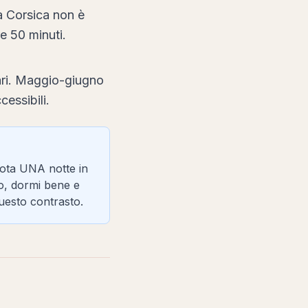
a Corsica non è
e 50 minuti.
ari. Maggio-giugno
essibili.
enota UNA notte in
co, dormi bene e
questo contrasto.