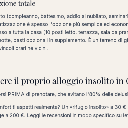
azione totale
to (compleanno, battesimo, addio al nubilato, seminario
vatizzazione è spesso l'opzione più semplice ed econo
o a tutta la casa (10 posti letto, terrazza, sala da pra
otte, pasti opzionali in supplemento. È un terreno di gi
ncoli orari né vicini.
re il proprio alloggio insolito in
si PRIMA di prenotare, che evitano l'80% delle delusi
mfort ti aspetti realmente? Un «rifugio insolito» a 30 €
e a 200 €. Leggi le recensioni in modo specifico su let