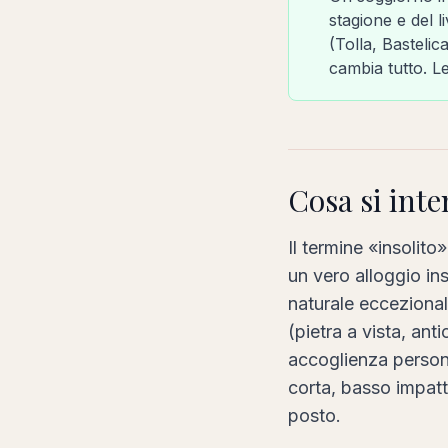
stagione e del li
(Tolla, Bastelic
cambia tutto. L
Cosa si inte
Il termine «insolit
un vero alloggio in
naturale eccezional
(pietra a vista, an
accoglienza persona
corta, basso impatto
posto.