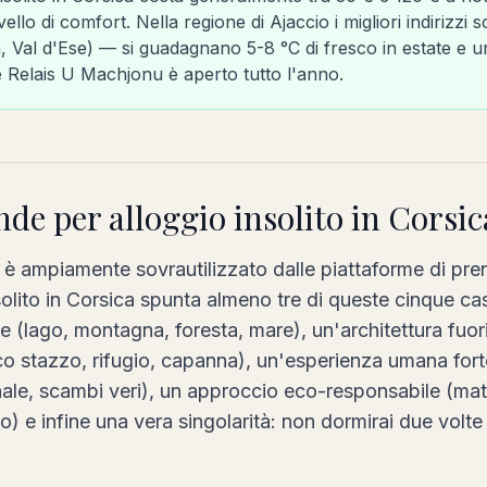
vello di comfort. Nella regione di Ajaccio i migliori indirizzi s
a, Val d'Ese) — si guadagnano 5-8 °C di fresco in estate e u
e Relais U Machjonu è aperto tutto l'anno.
nde per alloggio insolito in Corsic
o» è ampiamente sovrautilizzato dalle piattaforme di pre
solito in Corsica spunta almeno tre di queste cinque ca
e (lago, montagna, foresta, mare), un'architettura fuor
tico stazzo, rifugio, capanna), un'esperienza umana fort
le, scambi veri), un approccio eco-responsabile (materia
) e infine una vera singolarità: non dormirai due volte 