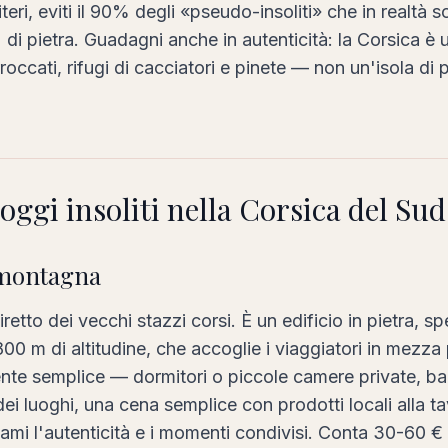
riteri, eviti il 90% degli «pseudo-insoliti» che in realtà
di pietra. Guadagni anche in autenticità: la Corsica è u
arroccati, rifugi di cacciatori e pinete — non un'isola di 
lloggi insoliti nella Corsica del Sud
i montagna
diretto dei vecchi stazzi corsi. È un edificio in pietra, s
800 m di altitudine, che accoglie i viaggiatori in mezza 
nte semplice — dormitori o piccole camere private, b
ei luoghi, una cena semplice con prodotti locali alla 
 ami l'autenticità e i momenti condivisi. Conta 30-60 € 