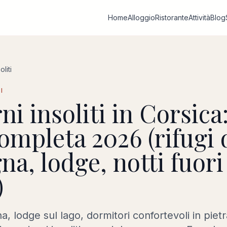
Home
Alloggio
Ristorante
Attività
Blog
liti
I
i insoliti in Corsica:
ompleta 2026 (rifugi 
a, lodge, notti fuori
)
a, lodge sul lago, dormitori confortevoli in piet