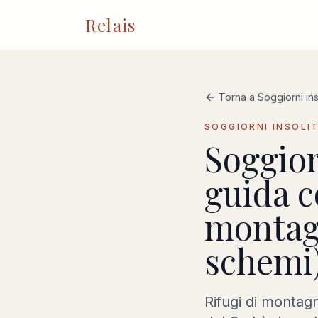
Relais
Torna a Soggiorni inso
SOGGIORNI INSOLIT
Soggiorn
guida c
montagn
schemi
Rifugi di montagn