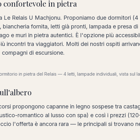
o confortevole in pietra
 a Le Relais U Machjonu. Proponiamo due dormitori (4 e
, biancheria fornita, letti già pronti, lampada e presa di
lago e muri in pietra autentici. È l'opzione più accessib
ù incontri tra viaggiatori. Molti dei nostri ospiti arrivan
i compagni di escursione.
dormitorio in pietra del Relais — 4 letti, lampade individuali, vista sul l
ull'albero
zi corsi propongono capanne in legno sospese tra castagn
rustico-romantico al lusso con spa) e così i prezzi (12
ccio l'offerta è ancora rara — le principali si trovano ne