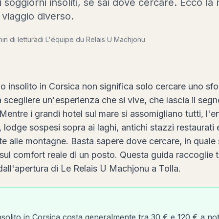
i soggiorni insoliti, se sai dove cercare. Ecco la
viaggio diverso.
min di lettura
di L'équipe du Relais U Machjonu
io insolito in Corsica non significa solo cercare uno s
 scegliere un'esperienza che si vive, che lascia il segn
Mentre i grandi hotel sul mare si assomigliano tutti, l'e
a, lodge sospesi sopra ai laghi, antichi stazzi restaurati
nte alle montagne. Basta sapere dove cercare, in qual
e sul comfort reale di un posto. Questa guida raccoglie 
ll'apertura di Le Relais U Machjonu a Tolla.
solito in Corsica costa generalmente tra 30 € e 120 € a no