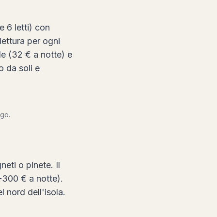
 6 letti) con
 lettura per ogni
ile (32 € a notte) e
o da soli e
ago.
eti o pinete. Il
0-300 € a notte).
l nord dell'isola.