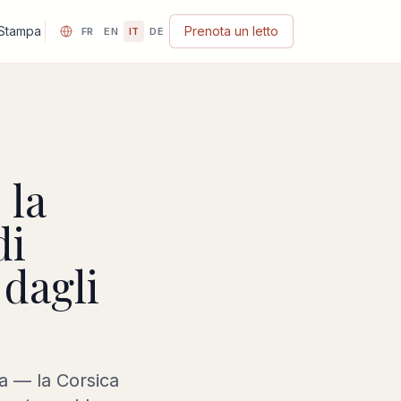
Stampa
Prenota un letto
FR
EN
IT
DE
 la
di
 dagli
ra — la Corsica