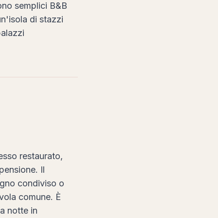
 sono semplici B&B
n'isola di stazzi
palazzi
pesso restaurato,
pensione. Il
agno condiviso o
tavola comune. È
a notte in