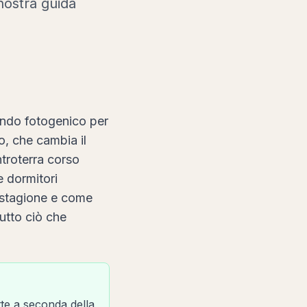
 nostra guida
fondo fotogenico per
o, che cambia il
ntroterra corso
 e dormitori
e stagione e come
tutto ciò che
tte a seconda della