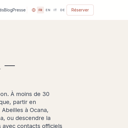
tés
Blog
Presse
Réserver
FR
EN
IT
DE
a —
tion. À moins de 30
que, partir en
 Abeilles à Ocana,
lla, ou descendre la
s avec contacts officiels