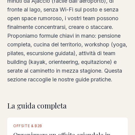
minuti da Ajaccio (facile dall'aeroporto), di
fronte al lago, senza Wi-Fi sul posto e senza
open space rumoroso, i vostri team possono
finalmente concentrarsi, creare o staccare.
Proponiamo formule chiavi in mano: pensione
completa, cucina del territorio, workshop (yoga,
pilates, escursione guidata), attività di team
building (kayak, orienteering, equitazione) e
serate al caminetto in mezza stagione. Questa
sezione raccoglie le nostre guide pratiche.
La guida completa
GUIDA COMPLETA
OFFSITE & B2B
Organizzare un offsite aziendale in